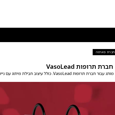
 חברת פארמה
ת תרופות VasoLead
מיתוג גרפי, עיצוב לוגו ושפת מותג עבור חברת תרופות VasoLead. כולל